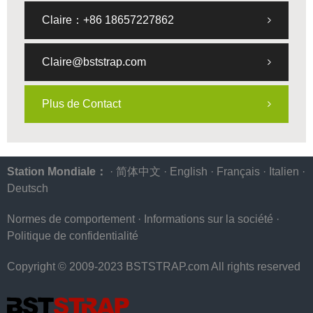
Claire：+86 18657227862
Claire@bststrap.com
Plus de Contact
Station Mondiale：
·
简体中文
·
English
·
Français
·
Italien
·
Deutsch
Normes de comportement
·
Informations sur la société
·
Politique de confidentialité
Copyright © 2009-2023 BSTSTRAP.com All rights reserved