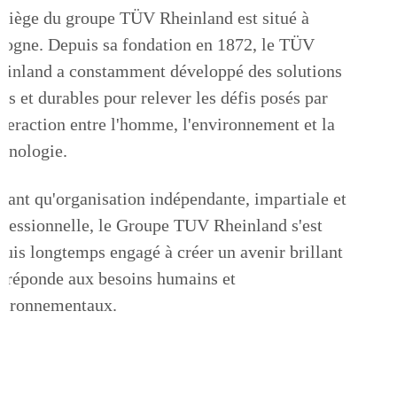
 siège du groupe TÜV Rheinland est situé à
logne. Depuis sa fondation en 1872, le TÜV
einland a constamment développé des solutions
es et durables pour relever les défis posés par
interaction entre l'homme, l'environnement et la
chnologie.
 tant qu'organisation indépendante, impartiale et
ofessionnelle, le Groupe TUV Rheinland s'est
puis longtemps engagé à créer un avenir brillant
i réponde aux besoins humains et
vironnementaux.